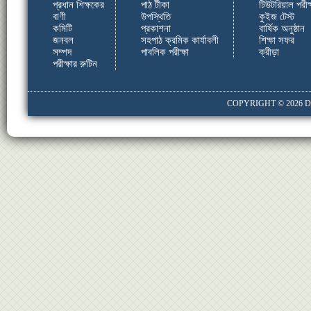
প্রধান শিক্ষকের
পাঠ টীকা
টিউটরিয়াল পরীক্
বাণী
উপস্থিতি
কুইজ টেস্ট
কমিটি
প্রকাশনা
বার্ষিক অনুষ্ঠান
জনবল
সহপাঠ ক্রমিক কার্যাবলী
শিক্ষা সফর
সম্পদ
পাবলিক পরীক্ষা
ক্রীড়া
পরীক্ষার রুটিন
COPYRIGHT © 2026
D