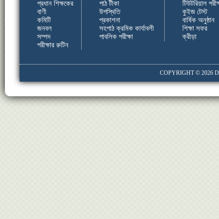
প্রধান শিক্ষকের
পাঠ টীকা
টিউটরিয়াল পরীক্
বাণী
উপস্থিতি
কুইজ টেস্ট
কমিটি
প্রকাশনা
বার্ষিক অনুষ্ঠান
জনবল
সহপাঠ ক্রমিক কার্যাবলী
শিক্ষা সফর
সম্পদ
পাবলিক পরীক্ষা
ক্রীড়া
পরীক্ষার রুটিন
COPYRIGHT © 2026
D