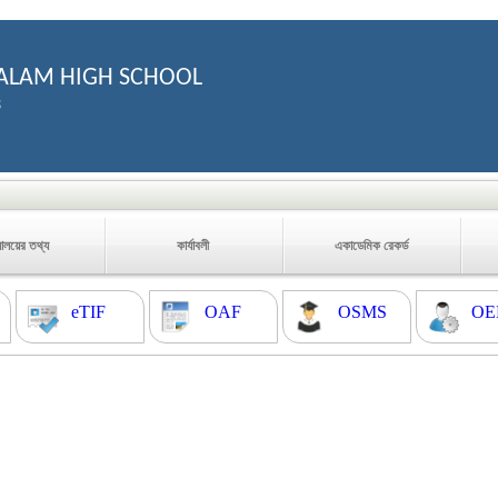
ALAM HIGH SCHOOL
3
যালয়ের তথ্য
কার্যাবলী
একাডেমিক রেকর্ড
eTIF
OAF
OSMS
OE