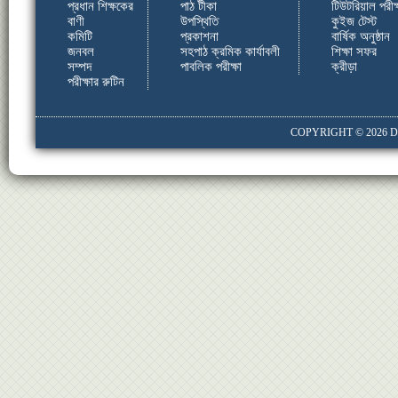
প্রধান শিক্ষকের
পাঠ টীকা
টিউটরিয়াল পরীক্
বাণী
উপস্থিতি
কুইজ টেস্ট
কমিটি
প্রকাশনা
বার্ষিক অনুষ্ঠান
জনবল
সহপাঠ ক্রমিক কার্যাবলী
শিক্ষা সফর
সম্পদ
পাবলিক পরীক্ষা
ক্রীড়া
পরীক্ষার রুটিন
COPYRIGHT © 2026
D