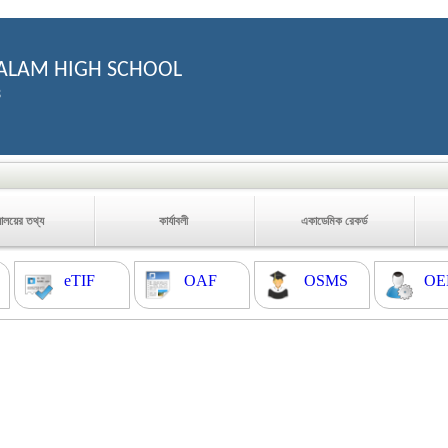
ALAM HIGH SCHOOL
3
যালয়ের তথ্য
কার্যাবলী
একাডেমিক রেকর্ড
eTIF
OAF
OSMS
OE