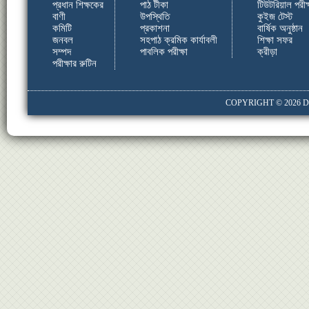
প্রধান শিক্ষকের
পাঠ টীকা
টিউটরিয়াল পরীক্
বাণী
উপস্থিতি
কুইজ টেস্ট
কমিটি
প্রকাশনা
বার্ষিক অনুষ্ঠান
জনবল
সহপাঠ ক্রমিক কার্যাবলী
শিক্ষা সফর
সম্পদ
পাবলিক পরীক্ষা
ক্রীড়া
পরীক্ষার রুটিন
COPYRIGHT © 2026
D