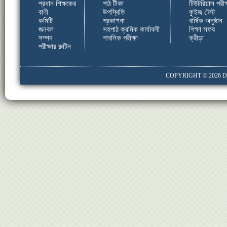
প্রধান শিক্ষকের
পাঠ টীকা
টিউটরিয়াল পরীক্
বাণী
উপস্থিতি
কুইজ টেস্ট
কমিটি
প্রকাশনা
বার্ষিক অনুষ্ঠান
জনবল
সহপাঠ ক্রমিক কার্যাবলী
শিক্ষা সফর
সম্পদ
পাবলিক পরীক্ষা
ক্রীড়া
পরীক্ষার রুটিন
COPYRIGHT © 2026
D