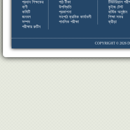
প্রধান শিক্ষকের
পাঠ টীকা
টিউটরিয়াল পরীক্
বাণী
উপস্থিতি
কুইজ টেস্ট
কমিটি
প্রকাশনা
বার্ষিক অনুষ্ঠান
জনবল
সহপাঠ ক্রমিক কার্যাবলী
শিক্ষা সফর
সম্পদ
পাবলিক পরীক্ষা
ক্রীড়া
পরীক্ষার রুটিন
COPYRIGHT © 2026
D