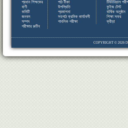
প্রধান শিক্ষকের
পাঠ টীকা
টিউটরিয়াল পরীক্
বাণী
উপস্থিতি
কুইজ টেস্ট
কমিটি
প্রকাশনা
বার্ষিক অনুষ্ঠান
জনবল
সহপাঠ ক্রমিক কার্যাবলী
শিক্ষা সফর
সম্পদ
পাবলিক পরীক্ষা
ক্রীড়া
পরীক্ষার রুটিন
COPYRIGHT © 2026
D