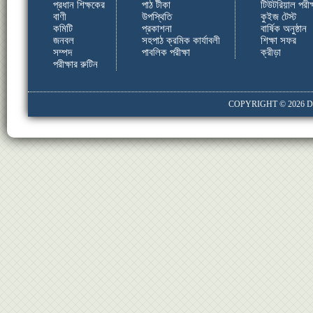
প্রধান শিক্ষকের
পাঠ টীকা
টিউটরিয়াল পরীক্
বাণী
উপস্থিতি
কুইজ টেস্ট
কমিটি
প্রকাশনা
বার্ষিক অনুষ্ঠান
জনবল
সহপাঠ ক্রমিক কার্যাবলী
শিক্ষা সফর
সম্পদ
পাবলিক পরীক্ষা
ক্রীড়া
পরীক্ষার রুটিন
COPYRIGHT © 2026
D